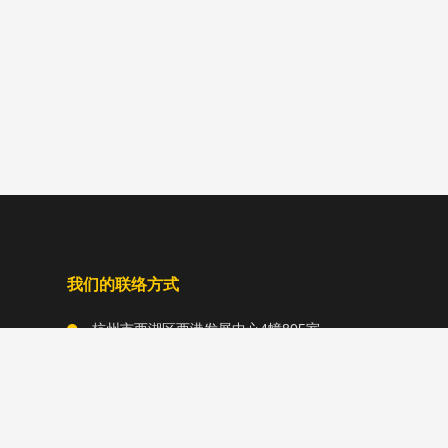
我们的联络方式
杭州市西湖区西港发展中心4幢805室
057188230478 13805711962（微信）
asoft@activesoft.com.cn