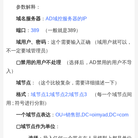
参数解释：
域名服务器
：
AD域控服务器的IP
端口
：
389
（一般就是389）
域用户、密码
：这个需要输入正确 （域用户就可以，
不一定要域管理员）
▢
禁用的用户不处理
（选择后，AD禁用的用户不导
入）
域节点
：（这个比较复杂，需要详细描述一下）
格式
：
域节点1;域节点2;域节点3
（每一个域节点间
用 ; 符号进行分割）
一个域节点表达
：
OU=销售部,DC=oimyad,DC=com
▢
域节点作为单位
：